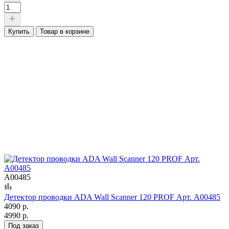
Купить
Товар в корзине
А00485
Детектор проводки ADA Wall Scanner 120 PROF Арт. А00485
4090 р.
4990 р.
Под заказ