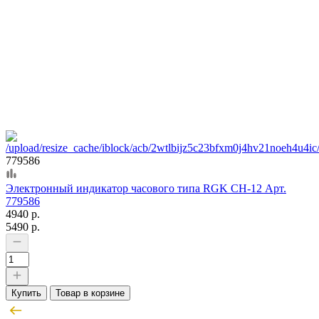
779586
Электронный индикатор часового типа RGK CH-12 Арт.
779586
4940 р.
5490 р.
Купить
Товар в корзине