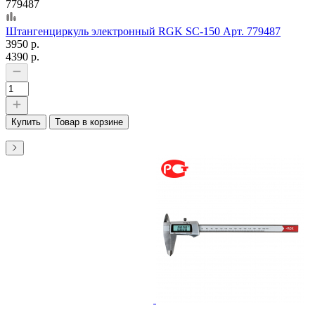
779487
Штангенциркуль электронный RGK SC-150 Арт. 779487
3950 р.
4390 р.
Купить
Товар в корзине