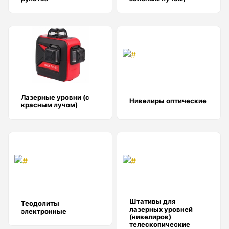
Лазер трубный
Бензорезы
Лазерные уровни (с
Нивелиры оптические
красным лучом)
Кабеледефектоискатели
Кабелеискатели
Штативы для
Теодолиты
лазерных уровней
электронные
(нивелиров)
Люкоискатели
телескопические