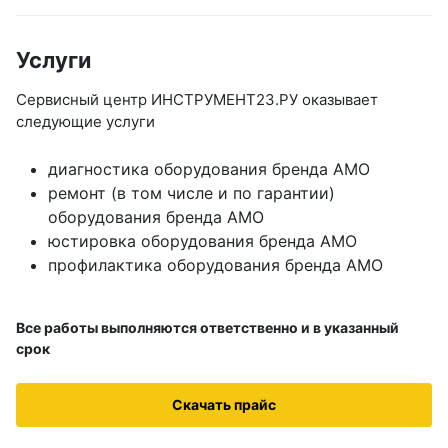
Лазерные уровни
Услуги
Лазерные уровни (с зеленым лучом)
Сервисный центр ИНСТРУМЕНТ23.РУ оказывает
Лазерные уровни (с красным лучом)
следующие услуги
Лазерные уровни ADA
диагностика оборудования бренда AMO
Показать еще
ремонт (в том числе и по гарантии)
оборудования бренда AMO
юстировка оборудования бренда AMO
профилактика оборудования бренда AMO
Мотобуры
Аксессуары для мотобуров
Все работы выполняются ответственно и в указанный
срок
Мотобуры
Шнек
Скачать прайс