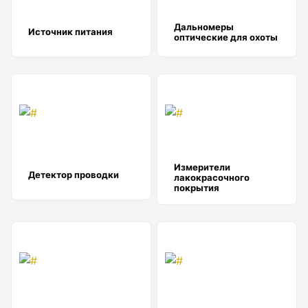
Показать еще
Дальномеры
Источник питания
оптические для охоты
Штативы
Аксессуары для штатива
Штанги телескопические
Штативы геодезичесие
Измерители
Показать еще
Детектор проводки
лакокрасочного
покрытия
Электроизмерительные приборы
Аксессуары электроизмерительных приборов
Детектор напряжения