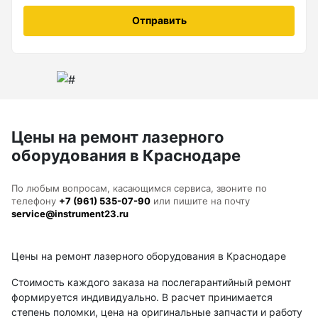
Анемометры, Манометры, Тахометры
Отправить
Вакуумметры цифровые
Показать еще
Радиостанции
Цены на ремонт лазерного
оборудования в Краснодаре
Антенна
Блок питания
По любым вопросам, касающимся сервиса, звоните по
телефону
+7 (961) 535-07-90
или пишите на почту
Гарнитура
service@instrument23.ru
Показать еще
Цены на ремонт лазерного оборудования в Краснодаре
Стоимость каждого заказа на послегарантийный ремонт
формируется индивидуально. В расчет принимается
Рейки
степень поломки, цена на оригинальные запчасти и работу