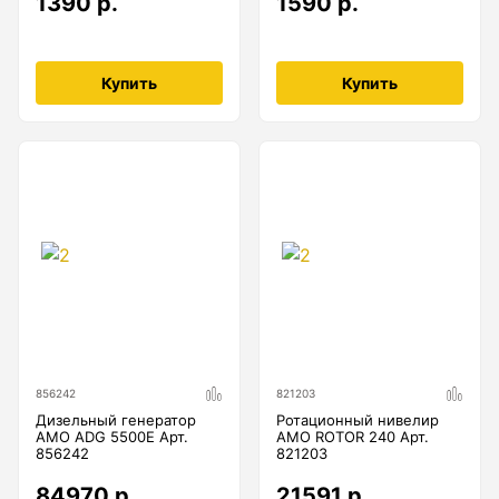
1390 р.
1590 р.
Купить
Купить
856242
821203
Дизельный генератор
Ротационный нивелир
AMO ADG 5500E Арт.
AMO ROTOR 240 Арт.
856242
821203
84970 р.
21591 р.