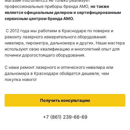
Магазин Instrument23 не только реализует
Бензиновые генераторы серии Lite
профессиональные приборы бренда AMO,
но также
Показать еще
является официальным дилером и сертифицированным
сервисным центром бренда AMO.
С 2012 года мы работаем в Краснодаре по поверке и
ремонту лазерного измерительного оборудования:
Дальномеры
нивелира, пирометра, дальномера и других. Наши мастера
используют свою квалификацию и многолетний опыт для
Дальномеры рулетки лазерные
починки дорогостоящего оборудования.
Дальномеры оптические для охоты
С нами ремонт лазерного и оптического нивелира или
Лазерный датчик расстояния
дальномера в Краснодаре обойдется дешевле, чем
покупка нового!
Дорожные колеса (курвиметры)
Получить консультацию
Аксессуары к дорожным колесам
+7 (861) 239-66-69
Колесо измерительное