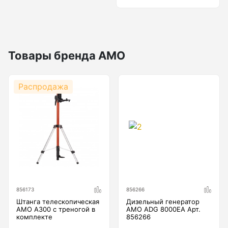
Металлоискатели
Товары бренда AMO
Распродажа
Тахеометры
Трассоискатели
Трассотечеискатели
856173
856266
Штанга телескопическая
Дизельный генератор
AMO A300 с треногой в
AMO ADG 8000EA Арт.
комплекте
856266
Трассотечепоисковая техника для диагностики