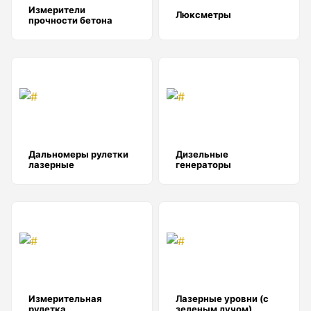
Детектор проводки
Измерители
Люксметры
прочности бетона
Показать еще
Уцененные товары (Б/У) С ГАРАНТИЕЙ
Дальномеры рулетки
Дизельные
GPS приемники
лазерные
генераторы
Акустические дефектоискатели
Акустические течеискатели
Измерительная
Лазерные уровни (с
рулетка
зеленым лучом)