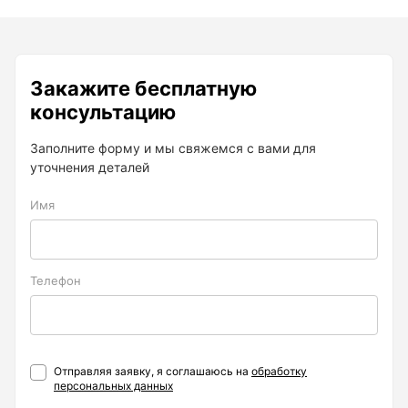
Нивелиры
Нивелиры оптические
Закажите бесплатную
Нивелиры лазерные ротационные
консультацию
Комплекты нивелиров
Заполните форму и мы свяжемся с вами для
Показать еще
уточнения деталей
Имя
Приборы вертикального проектирования
Телефон
Палетка для вертикального проектирования
Приборы контроля и диагностики
Отправляя заявку, я соглашаюсь на
обработку
персональных данных
Анализаторы холодильных систем