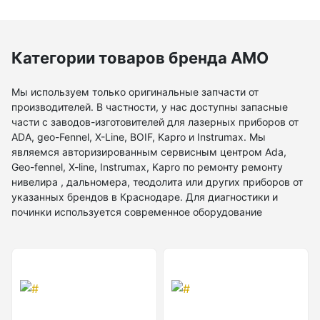
Теодолиты оптические
Теодолиты электронные
Категории товаров бренда AMO
Туристические навигаторы и компасы
Мы используем только оригинальные запчасти от
производителей. В частности, у нас доступны запасные
Компас
части с заводов-изготовителей для лазерных приборов от
ADA, geo-Fennel, X-Line, BOIF, Kapro и Instrumax. Мы
Навигатор
являемся авторизированным сервисным центром Ada,
Geo-fennel, X-line, Instrumax, Kapro по ремонту ремонту
нивелира , дальномера, теодолита или других приборов от
указанных брендов в Краснодаре. Для диагностики и
Угломеры и уровни
починки используется современное оборудование
Угломеры ADA — серии AngleRuler и AngleMeter для
точного измерения углов в Краснодаре
Уровни ADA — пузырьковые и электронные уровни
официального дилера ADA Instruments
Уровни AMO