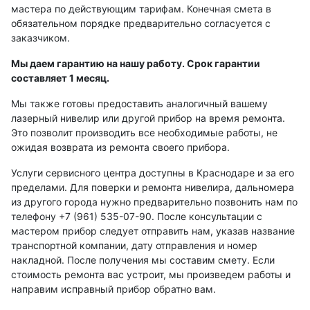
мастера по действующим тарифам. Конечная смета в
Рейки с BAR-кодом
обязательном порядке предварительно согласуется с
Рейки AMO
заказчиком.
Рейки RGK
Мы даем гарантию на нашу работу. Срок гарантии
составляет 1 месяц.
Показать еще
Мы также готовы предоставить аналогичный вашему
лазерный нивелир или другой прибор на время ремонта.
Это позволит производить все необходимые работы, не
ожидая возврата из ремонта своего прибора.
Рулетки
Услуги сервисного центра доступны в Краснодаре и за его
Измерительная рулетка
пределами. Для поверки и ремонта нивелира, дальномера
из другого города нужно предварительно позвонить нам по
Измерительная рулетка С ПОВЕРКОЙ
телефону +7 (961) 535-07-90. После консультации с
мастером прибор следует отправить нам, указав название
транспортной компании, дату отправления и номер
Теодолиты
накладной. После получения мы составим смету. Если
стоимость ремонта вас устроит, мы произведем работы и
направим исправный прибор обратно вам.
Аксессуары для теодолитов