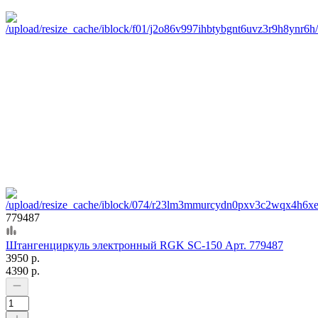
779487
Штангенциркуль электронный RGK SC-150 Арт. 779487
3950 р.
4390 р.